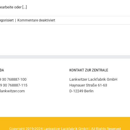
rbeite oder [...]
für
gorisiert
|
Kommentare deaktiviert
Hallo
Welt!
 DA
KONTAKT ZUR ZENTRALE
49 30 768887-100
Lankwitzer Lackfabrik GmbH
49 30 768887-115
Haynauer Straße 61-63
lankwitzer.com
D-12249 Berlin
Copyright 2019-2024 Lankwitzer Lackfabrik GmbH | All Rights Reserved