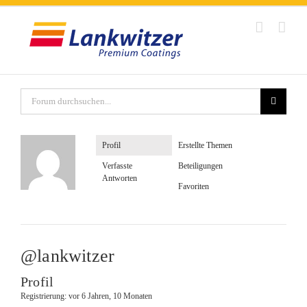
Zum
Inhalt
springen
Profil
Erstellte Themen
Verfasste
Beteiligungen
Antworten
Favoriten
@lankwitzer
Profil
Registrierung: vor 6 Jahren, 10 Monaten