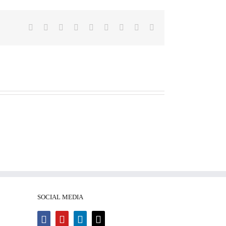
Facebook
X
Reddit
LinkedIn
WhatsApp
Tumblr
Pinterest
Vk
E-
Mail
SOCIAL MEDIA