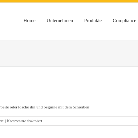
Home
Unternehmen
Produkte
Compliance
arbeite oder lösche ihn und beginne mit dem Schreiben!
für
ert
|
Kommentare deaktiviert
Hallo
Welt!