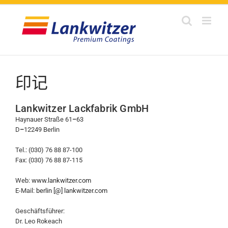
Skip
to
content
印记
Lankwitzer Lackfabrik GmbH
Haynauer Straße 61
–
63
D
–
12249 Berlin
Tel.: (030) 76 88 87-100
Fax: (030) 76 88 87-115
Web:
www.lankwitzer.com
E-Mail:
berlin [@] lankwitzer.com
Geschäftsführer:
Dr. Leo Rokeach